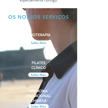
especialmente consigo.
OS NOSSOS SERVIÇOS
FISIOTERAPIA
Saiba Mais
PILATES
CLÍNICO
Saiba Mais
MEDICINA
TRADICIONAL
CHINESA
Saiba Mais