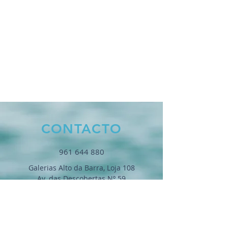
CONTACTO
961 644 880
Galerias Alto da Barra, Loja 108
Av. das Descobertas Nº 59
2780-053 Oeiras