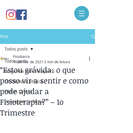
Post
Todos posts
Fisiobarra
Todos posts
14 de fev. de 2021
2 min de leitura
“Estou grávida: o que
Programa bem me quero
posso vir a sentir e como
Fisioterapia pélvica
pode ajudar a
Pilates Clínico
Fisioterapia?” – 1o
Drenagem Linfática
Trimestre