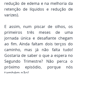
redução de edema e na melhoria da 
retenção de líquidos e redução de 
varizes). 
E assim, num piscar de olhos, os 
primeiros três meses de uma 
jornada única e desafiante chegam 
ao fim. Ainda faltam dois terços do 
caminho, mas já não falta tudo! 
Gostaria de saber o que a espera no 
Segundo Trimestre? Não perca o 
próximo episódio, porque nós 
também não! 
Obrigada por continuar desse lado! E 
lembre-se: a Fisiobarra continua aqui 
para o que precisar.
Com carinho,